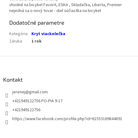
vhodné na bicykel Favorit, ESKA , Skladačka, Liberta, Premier
nejedná sa o nový tovar - diel súčiastka na bicykel
Dodatočné parametre
Kategória
:
Kryt viackolečka
Záruka
:
1 rok
Z
á
p
ä
Kontakt
t
jerenej
@
gmail.com
i
e
+421949122756 PO-PIA 9-17
+421949122756
https://www.facebook.com/profile.php?id=61553169844891