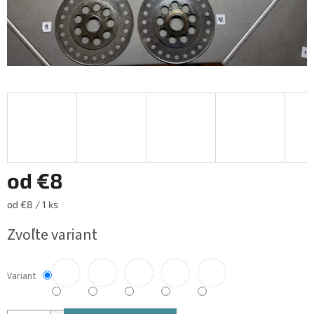
od
€8
Jednotková
od €8 / 1 ks
cena:
Zvoľte variant
Variant