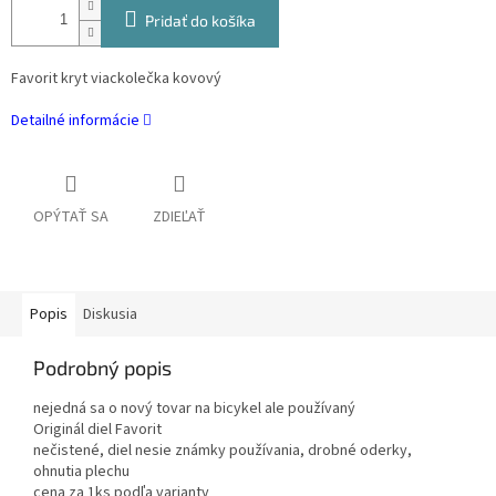
Pridať do košíka
Favorit kryt viackolečka kovový
Detailné informácie
OPÝTAŤ SA
ZDIEĽAŤ
Popis
Diskusia
Podrobný popis
nejedná sa o nový tovar na bicykel ale používaný
Originál diel Favorit
nečistené, diel nesie známky používania, drobné oderky,
ohnutia plechu
cena za 1ks podľa varianty