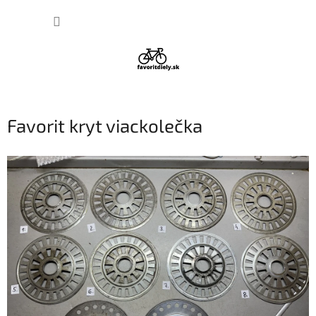
Prejsť
NÁKUP
na
obsah
KOŠÍK
Favorit kryt viackolečka