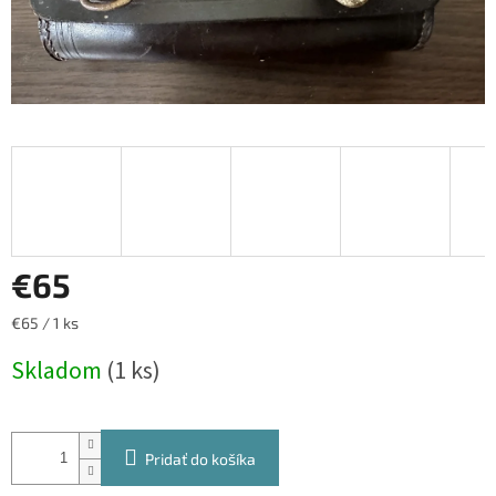
€65
Jednotková
€65 / 1 ks
cena:
Skladom
(1 ks)
Pridať do košíka