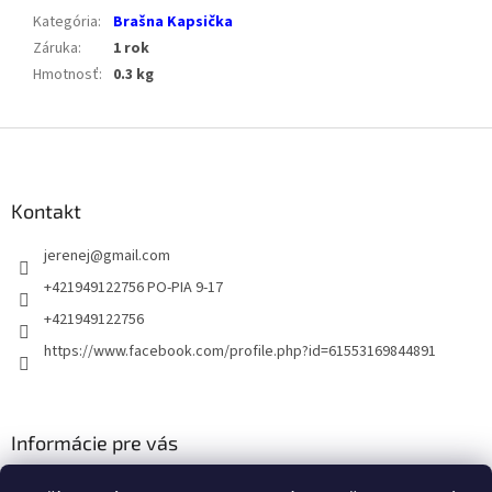
Kategória
:
Brašna Kapsička
Záruka
:
1 rok
Hmotnosť
:
0.3 kg
Z
á
p
ä
Kontakt
t
jerenej
@
gmail.com
i
e
+421949122756 PO-PIA 9-17
+421949122756
https://www.facebook.com/profile.php?id=61553169844891
Informácie pre vás
Obchodné podmienky