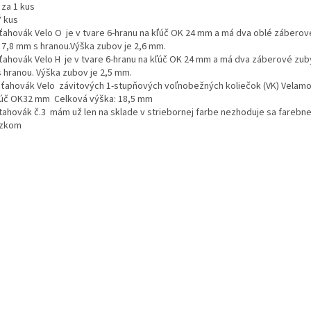
 za 1 kus
 kus
ťahovák Velo O je v tvare 6-hranu na kľúč OK 24 mm a má dva oblé záberov
 7,8 mm s hranou.
Výška zubov je 2,6 mm.
Sťahovák Velo H je v tvare 6-hranu na kľúč OK 24 mm a má dva záberové zuby
 hranou. Výška zubov je 2,5 mm.
Sťahovák Velo závitových 1-stupňových voľnobežných koliečok (VK) Velam
ľúč OK32 mm Celková výška: 18,5 mm
ovák č.3 mám už len na sklade v striebornej farbe nezhoduje sa farebne
ázkom