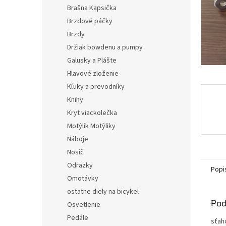
Brašna Kapsička
Brzdové páčky
Brzdy
Držiak bowdenu a pumpy
Galusky a Plášte
Hlavové zloženie
Kľuky a prevodníky
Knihy
Kryt viackolečka
Motýlik Motýliky
Náboje
Nosič
Odrazky
Popi
Omotávky
ostatne diely na bicykel
Pod
Osvetlenie
Pedále
sťah