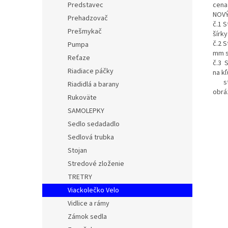
cena
Predstavec
NOVÝ
Prehadzovač
č.1
S
Prešmykač
šírky
č.2 
Pumpa
mm s
Reťaze
č.3 
Riadiace páčky
na k
stah
Riadidlá a barany
obr
Rukoväte
SAMOLEPKY
Sedlo sedadadlo
Sedlová trubka
Stojan
Stredové zloženie
TRETRY
Viackolečko Velo
Vidlice a rámy
Zámok sedla