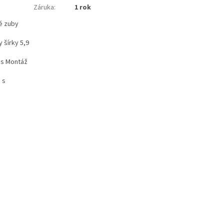
Záruka
:
1 rok
é zuby
 šírky 5,9
os Montáž
 s