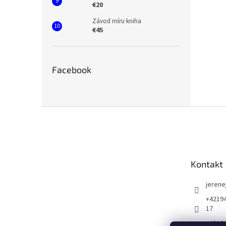
€20
Závod míru kniha
€45
Facebook
Z
á
p
ä
t
Kontakt
i
e
jerene
+42194
17
+4219