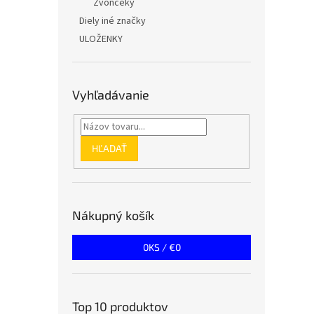
Zvončeky
Diely iné značky
ULOŽENKY
Vyhľadávanie
HĽADAŤ
Nákupný košík
0
KS /
€0
Top 10 produktov