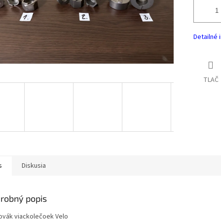
Detailné 
TLAČ
s
Diskusia
robný popis
ovák viackolečoek Velo