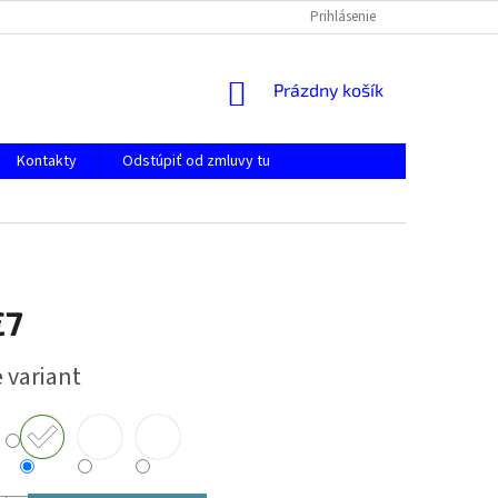
Prihlásenie
NÁKUPNÝ
Prázdny košík
KOŠÍK
Kontakty
Odstúpiť od zmluvy tu
€7
ová
 variant