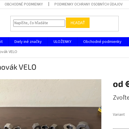
OBCHODNÉ PODMIENKY
PODMIENKY OCHRANY OSOBNÝCH ÚDAJOV
HĽADAŤ
it
Diely iné značky
ULOŽENKY
Obchodné podmienky
ovák VELO
hovák VELO
od
Jednotk
Zvoľte
cena:
Variant