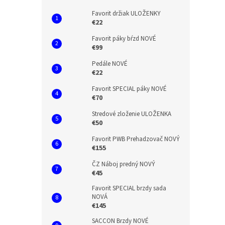
Favorit držiak ULOŽENKY
€22
Favorit páky bŕzd NOVÉ
€99
Pedále NOVÉ
€22
Favorit SPECIAL páky NOVÉ
€70
Stredové zloženie ULOŽENKA
€50
Favorit PWB Prehadzovač NOVÝ
€155
ČZ Náboj predný NOVÝ
€45
Favorit SPECIAL brzdy sada
NOVÁ
€145
SACCON Brzdy NOVÉ