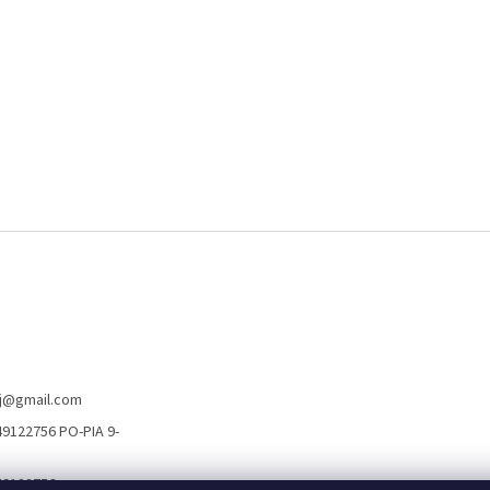
j
@
gmail.com
9122756 PO-PIA 9-
49122756