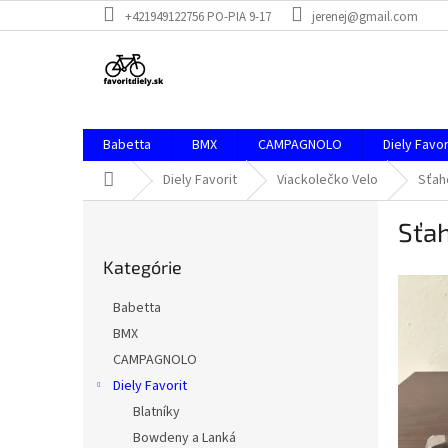
Prejsť
+421949122756 PO-PIA 9-17
jerenej@gmail.com
na
obsah
Babetta
BMX
CAMPAGNOLO
Diely Favor
Domov
Diely Favorit
Viackolečko Velo
Sťah
B
Sťa
o
Preskočiť
č
Kategórie
kategórie
n
ý
Babetta
p
BMX
a
CAMPAGNOLO
n
e
Diely Favorit
l
Blatníky
Bowdeny a Lanká