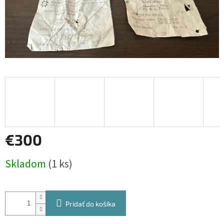
€300
Jednotková
Skladom
(1 ks)
cena:
Pridať do košíka