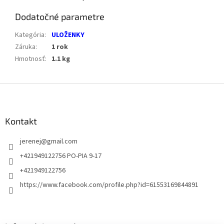
Dodatočné parametre
Kategória
:
ULOŽENKY
Záruka
:
1 rok
Hmotnosť
:
1.1 kg
Z
á
p
ä
Kontakt
t
jerenej
@
gmail.com
i
e
+421949122756 PO-PIA 9-17
+421949122756
https://www.facebook.com/profile.php?id=61553169844891