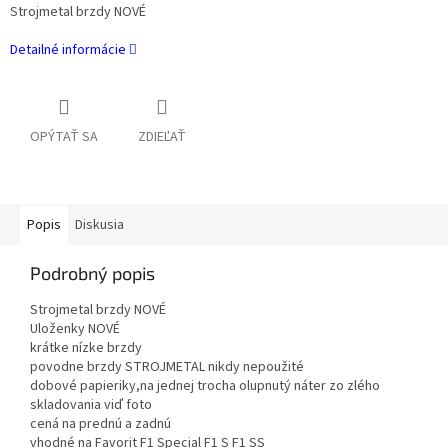
Strojmetal brzdy NOVÉ
Detailné informácie
OPÝTAŤ SA
ZDIEĽAŤ
Popis
Diskusia
Podrobný popis
Strojmetal brzdy NOVÉ
Uloženky NOVÉ
krátke nízke brzdy
povodne brzdy STROJMETAL nikdy nepoužité
dobové papieriky,na jednej trocha olupnutý náter zo zlého
skladovania viď foto
cená na prednú a zadnú
vhodné na Favorit F1 Special F1 S F1 SS