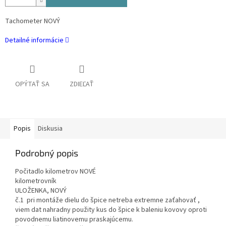
Tachometer NOVÝ
Detailné informácie
OPÝTAŤ SA
ZDIEĽAŤ
Popis
Diskusia
Podrobný popis
Počitadlo kilometrov NOVÉ
kilometrovník
ULOŽENKA, NOVÝ
č.1 pri montáže dielu do špice netreba extremne zaťahovať ,
viem dat nahradny použity kus do špice k baleniu kovovy oproti
povodnemu liatinovemu praskajúcemu.