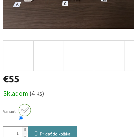
€55
Jednotková
Skladom
(4 ks)
cena:
Variant
Pridať do košíka