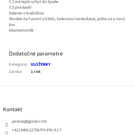
č.2 má lepši uchyt do špaile
č.3 predané!
balenie s krabičkou
Vhodne na Favorit a ESKA, funkcnost neskušaná, jedna sa o nový
kus
kilometrovník
Dodatočné parametre
Kategória
:
ULOŽENKY
Záruka
:
1 rok
Z
á
p
ä
Kontakt
t
jerenej
@
gmail.com
i
e
+421949122756 PO-PIA 9-17