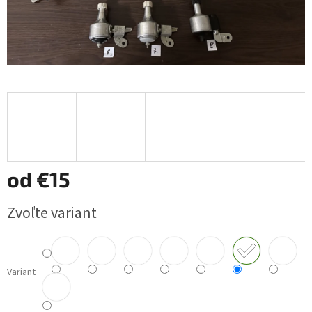
od
€15
Jednotková
Zvoľte variant
cena:
Variant