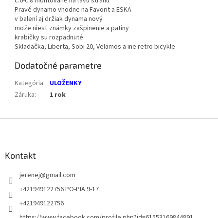
č.6-č.8 montované na ľavú stranu
Pravé dynamo vhodne na Favorit a ESKA
v balení aj držiak dynama nový
može niesť známky zašpinenie a patiny
krabičky su rozpadnuté
Skladačka, Liberta, Sobi 20, Velamos a ine retro bicykle
Dodatočné parametre
Kategória
:
ULOŽENKY
Záruka
:
1 rok
Z
á
p
ä
Kontakt
t
jerenej
@
gmail.com
i
e
+421949122756 PO-PIA 9-17
+421949122756
https://www.facebook.com/profile.php?id=61553169844891