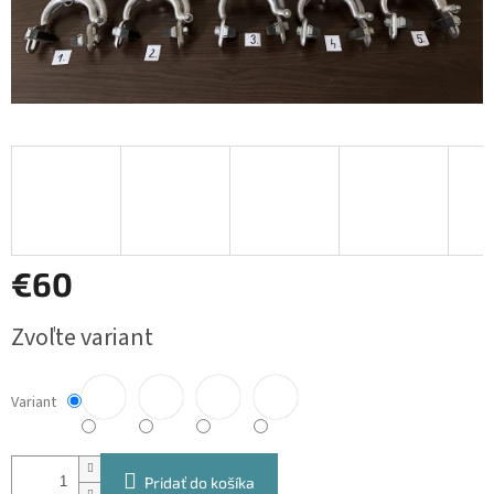
€60
Jednotková
Zvoľte variant
cena:
Variant
Pridať do košíka