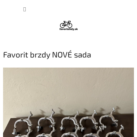
Prejsť
NÁKUP
na
obsah
KOŠÍK
Favorit brzdy NOVÉ sada