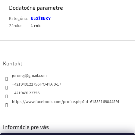
Dodatočné parametre
Kategória
:
ULOŽENKY
Záruka
:
1 rok
Z
á
p
ä
Kontakt
t
jerenej
@
gmail.com
i
e
+421949122756 PO-PIA 9-17
+421949122756
https://www.facebook.com/profile.php?id=61553169844891
Informácie pre vás