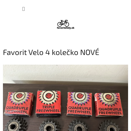
Prejsť
NÁKUP
na
obsah
KOŠÍK
Favorit Velo 4 kolečko NOVÉ