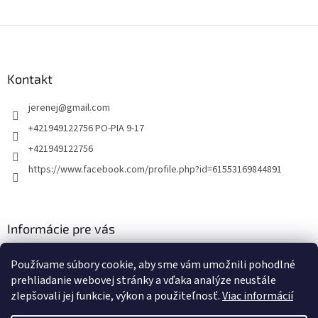
Z
á
p
ä
Kontakt
t
jerenej
@
gmail.com
i
e
+421949122756 PO-PIA 9-17
+421949122756
https://www.facebook.com/profile.php?id=61553169844891
Informácie pre vás
Obchodné podmienky
Používame súbory cookie, aby sme vám umožnili pohodlné
Podmienky ochrany osobných údajov
prehliadanie webovej stránky a vďaka analýze neustále
zlepšovali jej funkcie, výkon a použiteľnosť.
Viac informácií