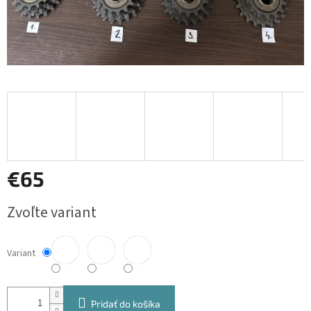
€65
Jednotková
Zvoľte variant
cena:
Variant
Pridať do košíka