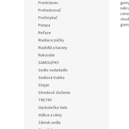
gumy
Predstavec
náhr
Prehadzovač
cena 
Prešmykač
vhod
guma
Pumpa
Reťaze
Riadiace páčky
Riadidlá a barany
Rukoväte
SAMOLEPKY
Sedlo sedadadlo
Sedlová trubka
Stojan
Stredové zloženie
TRETRY
Viackolečko Velo
Vidlice a rámy
Zámok sedla