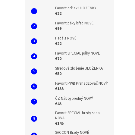
Favorit držiak ULOŽENKY
€22
Favorit páky bŕzd NOVÉ
€99
Pedále NOVÉ
€22
Favorit SPECIAL páky NOVÉ
€70
Stredové zloženie ULOŽENKA
€50
Favorit PWB Prehadzovač NOVÝ
€155
ČZ Náboj predný NOVÝ
€45
Favorit SPECIAL brzdy sada
NOVÁ
€145
SACCON Brzdy NOVÉ