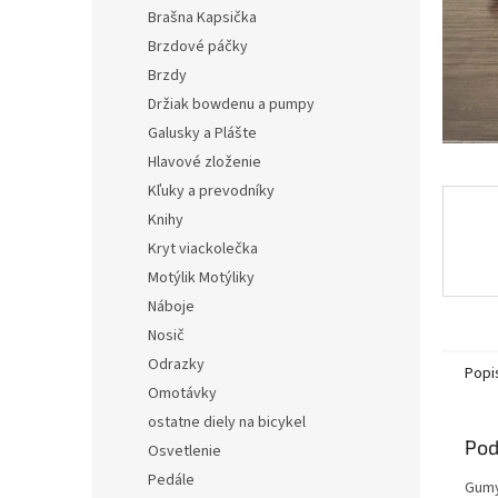
Brašna Kapsička
Brzdové páčky
Brzdy
Držiak bowdenu a pumpy
Galusky a Plášte
Hlavové zloženie
Kľuky a prevodníky
Knihy
Kryt viackolečka
Motýlik Motýliky
Náboje
Nosič
Odrazky
Popi
Omotávky
ostatne diely na bicykel
Pod
Osvetlenie
Pedále
Gumy