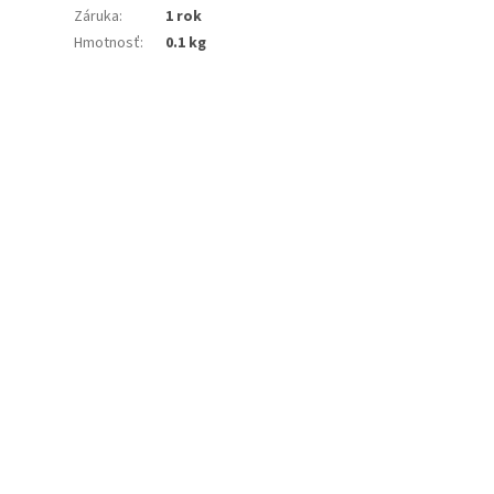
Záruka
:
1 rok
Hmotnosť
:
0.1 kg