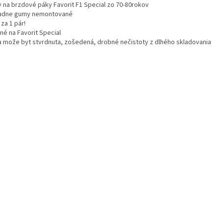
 na brzdové páky Favorit F1 Special zo 70-80rokov
adne gumy nemontované
za 1 pár!
né na Favorit Special
 može byt stvrdnuta, zošedená, drobné nečistoty z dlhého skladovania