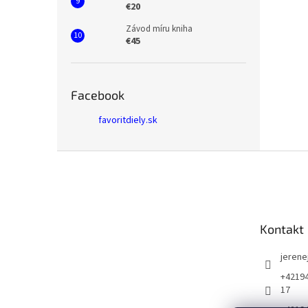
€20
Závod míru kniha
€45
Facebook
favoritdiely.sk
Z
á
p
ä
t
Kontakt
i
e
jerene
+42194
17