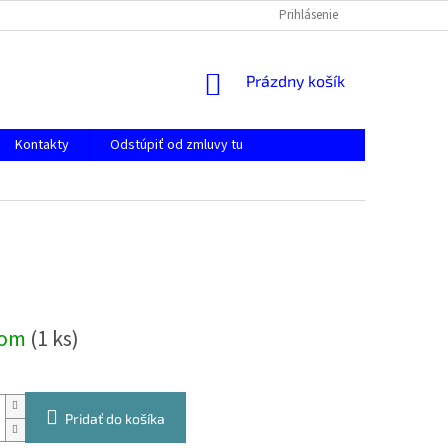
Prihlásenie
NÁKUPNÝ
Prázdny košík
KOŠÍK
Kontakty
Odstúpiť od zmluvy tu
ová
dom
(1 ks)
Pridať do košíka