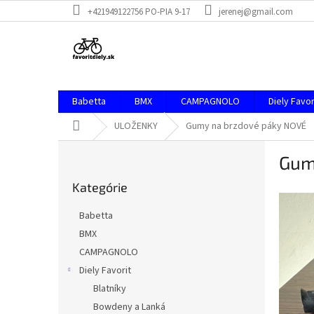
Prejsť
+421949122756 PO-PIA 9-17
jerenej@gmail.com
na
obsah
Babetta
BMX
CAMPAGNOLO
Diely Favor
Domov
ULOŽENKY
Gumy na brzdové páky NOVÉ
B
Gum
o
Preskočiť
č
Kategórie
kategórie
n
ý
Babetta
p
BMX
a
CAMPAGNOLO
n
e
Diely Favorit
l
Blatníky
Bowdeny a Lanká