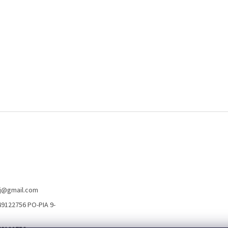
j
@
gmail.com
9122756 PO-PIA 9-