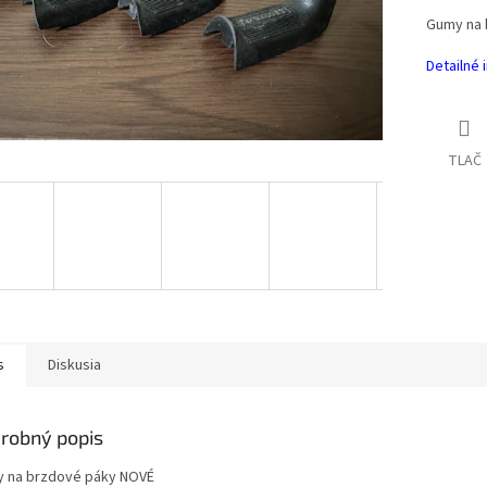
Gumy na 
Detailné 
TLAČ
s
Diskusia
robný popis
 na brzdové páky NOVÉ