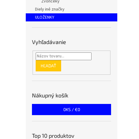
Zvončeky
Diely iné značky
ULOŽENKY
Vyhľadávanie
HĽADAŤ
Nákupný košík
0
KS /
€0
Top 10 produktov