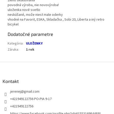
zleho skladovania
povodná výroba, nie novovýroba!
uloženka nové svetlo
neskúšané, može niest male oderky
vhodné na Favorit, ESKA, Skladačka , Sobi 20, Liberta a iný retro
bicykel
Dodatočné parametre
Kategória
:
ULOŽENKY
Záruka
:
1 rok
Z
á
p
ä
Kontakt
t
jerenej
@
gmail.com
i
e
+421949122756 PO-PIA 9-17
+421949122756
https://www.facebook.com/profile.php?id=61553169844891