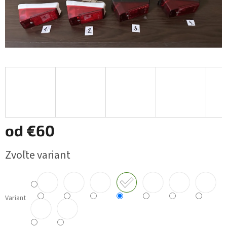
od
€60
Jednotková
Zvoľte variant
cena:
Variant