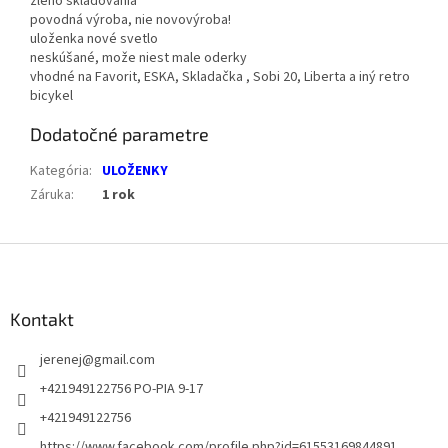
zleho skladovania
povodná výroba, nie novovýroba!
uloženka nové svetlo
neskúšané, može niest male oderky
vhodné na Favorit, ESKA, Skladačka , Sobi 20, Liberta a iný retro
bicykel
Dodatočné parametre
Kategória
:
ULOŽENKY
Záruka
:
1 rok
Z
á
p
ä
Kontakt
t
jerenej
@
gmail.com
i
e
+421949122756 PO-PIA 9-17
+421949122756
https://www.facebook.com/profile.php?id=61553169844891