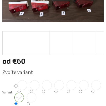
od
€60
Jednotková
Zvoľte variant
cena:
Variant