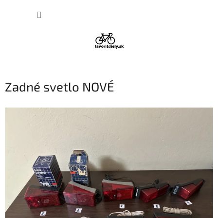
Prejsť
NÁKUP
na
obsah
KOŠÍK
Zadné svetlo NOVÉ